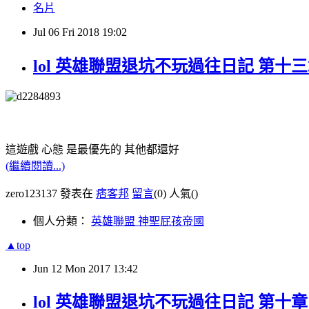
名片
Jul
06
Fri
2018
19:02
lol 英雄聯盟退坑不玩過往日記 第十
這遊戲 心態 是最優先的 其他都還好
(繼續閱讀...)
zero123137 發表在
痞客邦
留言
(0)
人氣(
)
個人分類：
英雄聯盟 神聖屁孩帝國
▲top
Jun
12
Mon
2017
13:42
lol 英雄聯盟退坑不玩過往日記 第十