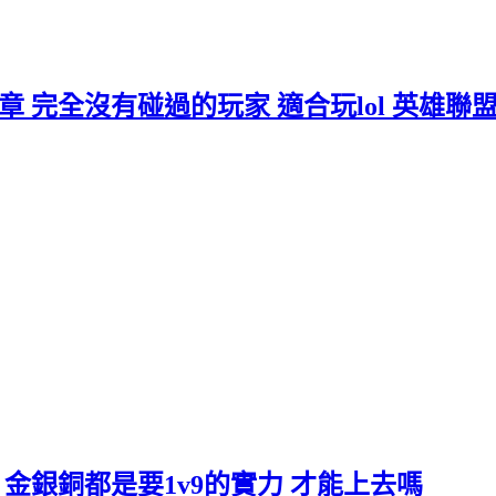
三章 完全沒有碰過的玩家 適合玩lol 英雄聯
章 金銀銅都是要1v9的實力 才能上去嗎