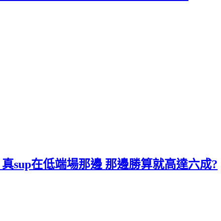
章 真sup在低端場那邊 那邊勝算就高達六成?