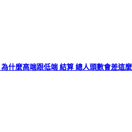
章 為什麼高端跟低端 結算 總人頭數會差這