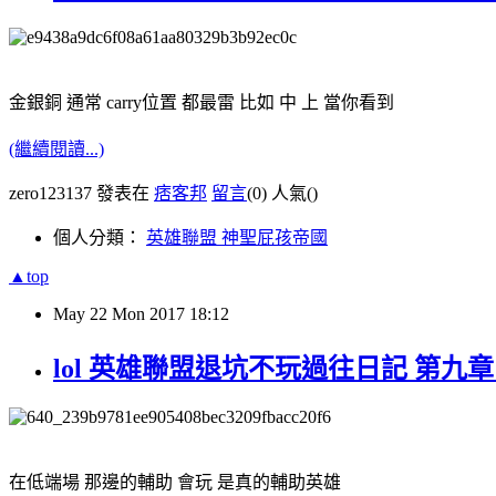
金銀銅 通常 carry位置 都最雷 比如 中 上 當你看到
(繼續閱讀...)
zero123137 發表在
痞客邦
留言
(0)
人氣(
)
個人分類：
英雄聯盟 神聖屁孩帝國
▲top
May
22
Mon
2017
18:12
lol 英雄聯盟退坑不玩過往日記 第九
在低端場 那邊的輔助 會玩 是真的輔助英雄