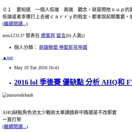
０１ 要知道 一個人低端 高端 觀念，就是問他ｓｕｐ的
低端或者幸運打上去被ｃａｒｒｙ的假金，都會說前期重要，
(繼續閱讀...)
zero123137 發表在
痞客邦
留言
(0)
人氣(
)
個人分類：
英雄聯盟 神聖屁孩帝國
▲top
May
10
Tue
2016
16:41
2016 lol 季後賽 優缺點 分析 AHQ和
AHQ缺點角色池太少戰術太單調換新中路還是不改那套
一直打架
(繼續閱讀...)