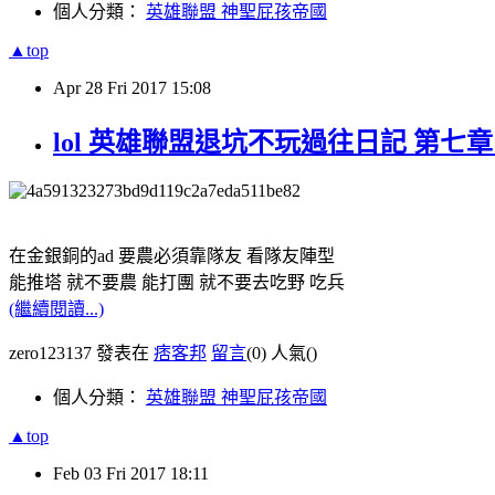
個人分類：
英雄聯盟 神聖屁孩帝國
▲top
Apr
28
Fri
2017
15:08
lol 英雄聯盟退坑不玩過往日記 第七章 
在金銀銅的ad 要農必須靠隊友 看隊友陣型
能推塔 就不要農 能打團 就不要去吃野 吃兵
(繼續閱讀...)
zero123137 發表在
痞客邦
留言
(0)
人氣(
)
個人分類：
英雄聯盟 神聖屁孩帝國
▲top
Feb
03
Fri
2017
18:11