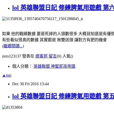
lol 英雄聯盟日記 修練脾氣用遊戲 
如果 他的戰績數據 要是死掉的人頭數很多 大概就知道是有優
有些看似很高的數據 其實都是 無雙送頭 讓對方有肥的機會
(繼續閱讀...)
zero123137 發表在
痞客邦
留言
(0)
人氣(
)
個人分類：
英雄聯盟 神聖屁孩帝國
▲top
Dec
30
Fri
2016
13:44
lol 英雄聯盟日記 修練脾氣用遊戲