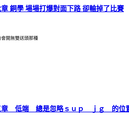
第六章 銅學 場場打爆對面下路 卻輸掉了比賽
勢會開無雙送頭那種
 第五章 低端 總是忽略ｓｕｐ ｊｇ 的