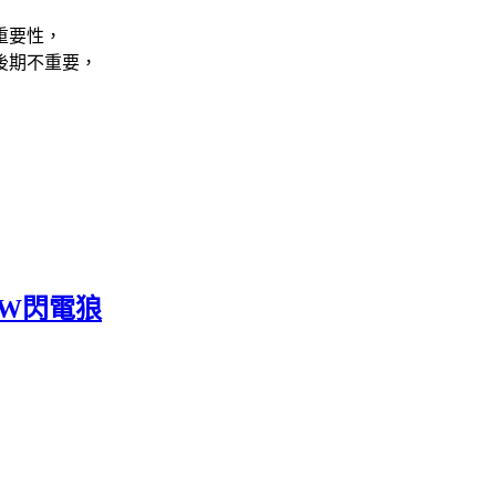
重要性，
後期不重要，
 FW閃電狼